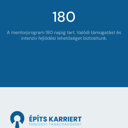
8
5
2
180
9
6
3
4
7
1
nap
A mentorprogram 180 napig tart. Valódi támogatást és
intenzív fejlődési lehetőséget biztosítunk.
8
5
2
1
9
6
3
2
4
7
3
8
5
4
9
6
5
7
6
5