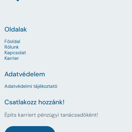
8
7
1
9
8
2
Oldalak
nap
9
3
Főoldal
4
1
Rólunk
Kapcsolat
Karrier
5
2
Adatvédelem
6
3
Adatvédelmi tájékoztató
4
7
Csatlakozz hozzánk!
8
5
Építs karriert pénzügyi tanácsadóként!
9
6