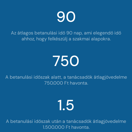
90
1
Az átlagos betanulási idő 90 nap, ami elegendő idő
ahhoz, hogy felkészülj a szakmai alapokra.
2
750
3
4
1
A betanulási időszak alatt, a tanácsadók átlagjövedelme
750.000 Ft havonta.
5
2
1.5
6
3
4
7
1
A betanulási időszak után a tanácsadók átlagjövedelme
1.500.000 Ft havonta.